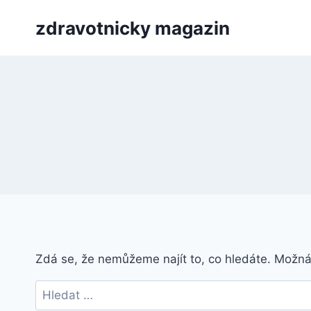
Přeskočit
zdravotnicky magazin
na
obsah
Zdá se, že nemůžeme najít to, co hledáte. Možn
Vyhledávání