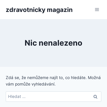
Přeskočit
zdravotnicky magazin
na
obsah
Nic nenalezeno
Zdá se, že nemůžeme najít to, co hledáte. Možná
vám pomůže vyhledávání.
Vyhledávání