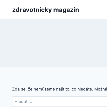
Přeskočit
zdravotnicky magazin
na
obsah
Zdá se, že nemůžeme najít to, co hledáte. Možn
Vyhledávání