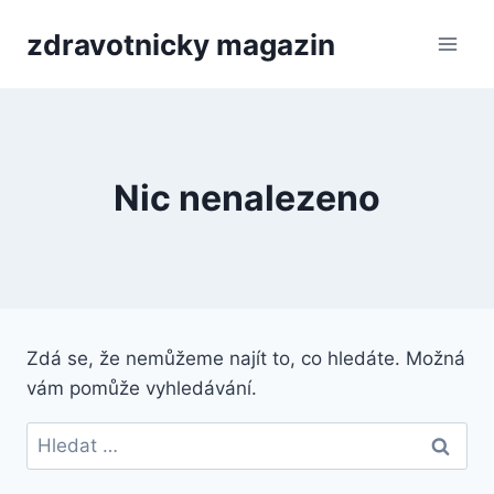
Přeskočit
zdravotnicky magazin
na
obsah
Nic nenalezeno
Zdá se, že nemůžeme najít to, co hledáte. Možná
vám pomůže vyhledávání.
Vyhledávání