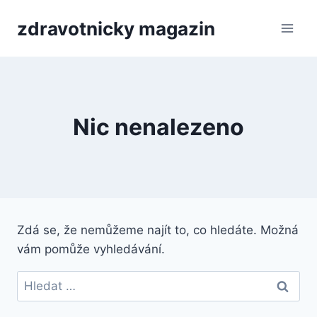
Přeskočit
zdravotnicky magazin
na
obsah
Nic nenalezeno
Zdá se, že nemůžeme najít to, co hledáte. Možná
vám pomůže vyhledávání.
Vyhledávání