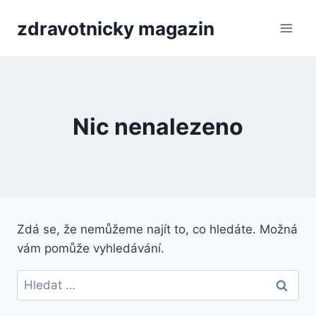
Přeskočit
zdravotnicky magazin
na
obsah
Nic nenalezeno
Zdá se, že nemůžeme najít to, co hledáte. Možná
vám pomůže vyhledávání.
Vyhledávání