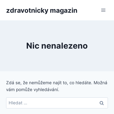
Přeskočit
zdravotnicky magazin
na
obsah
Nic nenalezeno
Zdá se, že nemůžeme najít to, co hledáte. Možná
vám pomůže vyhledávání.
Vyhledávání