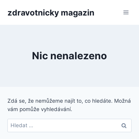
Přeskočit
zdravotnicky magazin
na
obsah
Nic nenalezeno
Zdá se, že nemůžeme najít to, co hledáte. Možná
vám pomůže vyhledávání.
Vyhledávání