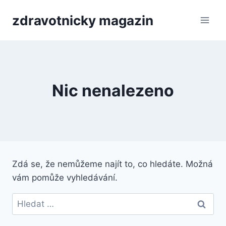
Přeskočit
zdravotnicky magazin
na
obsah
Nic nenalezeno
Zdá se, že nemůžeme najít to, co hledáte. Možná
vám pomůže vyhledávání.
Vyhledávání