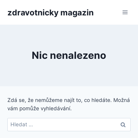
Přeskočit
zdravotnicky magazin
na
obsah
Nic nenalezeno
Zdá se, že nemůžeme najít to, co hledáte. Možná
vám pomůže vyhledávání.
Vyhledávání