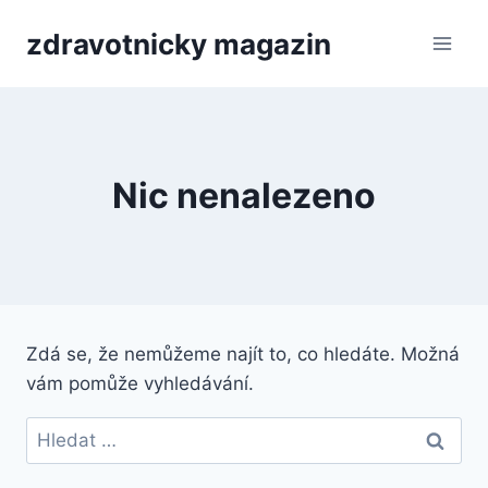
Přeskočit
zdravotnicky magazin
na
obsah
Nic nenalezeno
Zdá se, že nemůžeme najít to, co hledáte. Možná
vám pomůže vyhledávání.
Vyhledávání