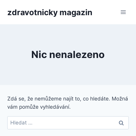
Přeskočit
zdravotnicky magazin
na
obsah
Nic nenalezeno
Zdá se, že nemůžeme najít to, co hledáte. Možná
vám pomůže vyhledávání.
Vyhledávání