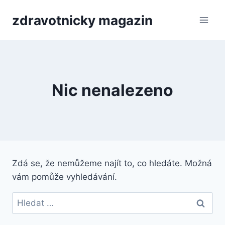
Přeskočit
zdravotnicky magazin
na
obsah
Nic nenalezeno
Zdá se, že nemůžeme najít to, co hledáte. Možná
vám pomůže vyhledávání.
Vyhledávání