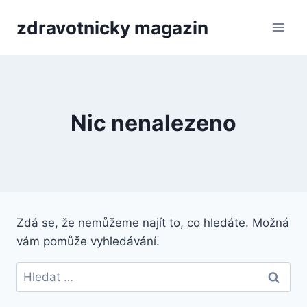
Přeskočit
zdravotnicky magazin
na
obsah
Nic nenalezeno
Zdá se, že nemůžeme najít to, co hledáte. Možná
vám pomůže vyhledávání.
Vyhledávání