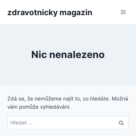
Přeskočit
zdravotnicky magazin
na
obsah
Nic nenalezeno
Zdá se, že nemůžeme najít to, co hledáte. Možná
vám pomůže vyhledávání.
Vyhledávání