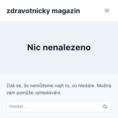
Přeskočit
zdravotnicky magazin
na
obsah
Nic nenalezeno
Zdá se, že nemůžeme najít to, co hledáte. Možná
vám pomůže vyhledávání.
Vyhledávání