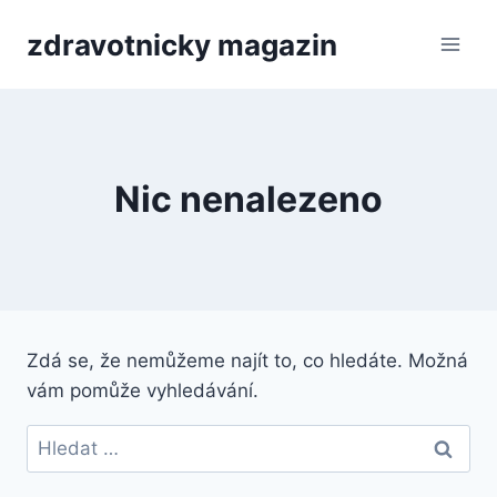
Přeskočit
zdravotnicky magazin
na
obsah
Nic nenalezeno
Zdá se, že nemůžeme najít to, co hledáte. Možná
vám pomůže vyhledávání.
Vyhledávání