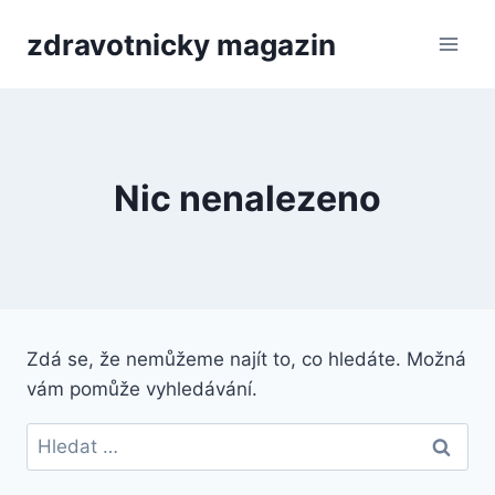
Přeskočit
zdravotnicky magazin
na
obsah
Nic nenalezeno
Zdá se, že nemůžeme najít to, co hledáte. Možná
vám pomůže vyhledávání.
Vyhledávání