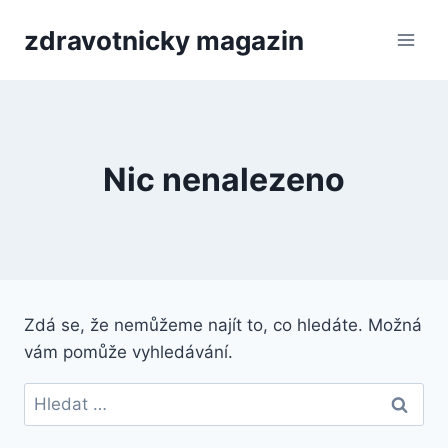
Přeskočit
zdravotnicky magazin
na
obsah
Nic nenalezeno
Zdá se, že nemůžeme najít to, co hledáte. Možná
vám pomůže vyhledávání.
Vyhledávání