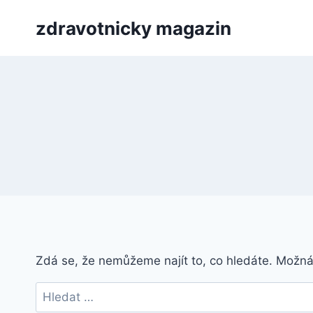
Přeskočit
zdravotnicky magazin
na
obsah
Zdá se, že nemůžeme najít to, co hledáte. Možn
Vyhledávání