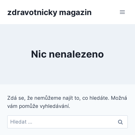
Přeskočit
zdravotnicky magazin
na
obsah
Nic nenalezeno
Zdá se, že nemůžeme najít to, co hledáte. Možná
vám pomůže vyhledávání.
Vyhledávání