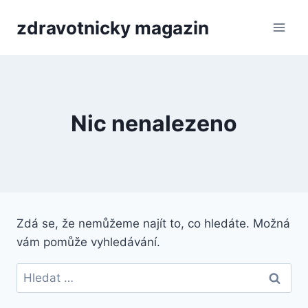
Přeskočit
zdravotnicky magazin
na
obsah
Nic nenalezeno
Zdá se, že nemůžeme najít to, co hledáte. Možná
vám pomůže vyhledávání.
Vyhledávání