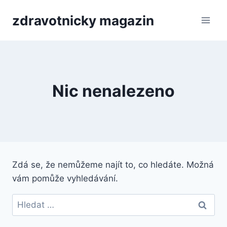
Přeskočit
zdravotnicky magazin
na
obsah
Nic nenalezeno
Zdá se, že nemůžeme najít to, co hledáte. Možná
vám pomůže vyhledávání.
Vyhledávání