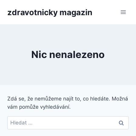
Přeskočit
zdravotnicky magazin
na
obsah
Nic nenalezeno
Zdá se, že nemůžeme najít to, co hledáte. Možná
vám pomůže vyhledávání.
Vyhledávání