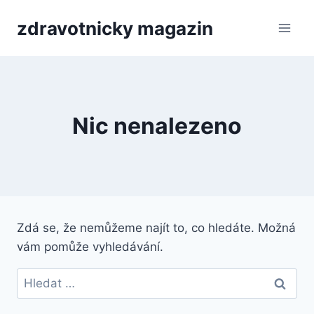
Přeskočit
zdravotnicky magazin
na
obsah
Nic nenalezeno
Zdá se, že nemůžeme najít to, co hledáte. Možná
vám pomůže vyhledávání.
Vyhledávání