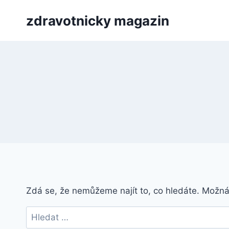
Přeskočit
zdravotnicky magazin
na
obsah
Zdá se, že nemůžeme najít to, co hledáte. Možn
Vyhledávání