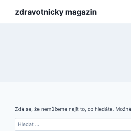
Přeskočit
zdravotnicky magazin
na
obsah
Zdá se, že nemůžeme najít to, co hledáte. Možn
Vyhledávání