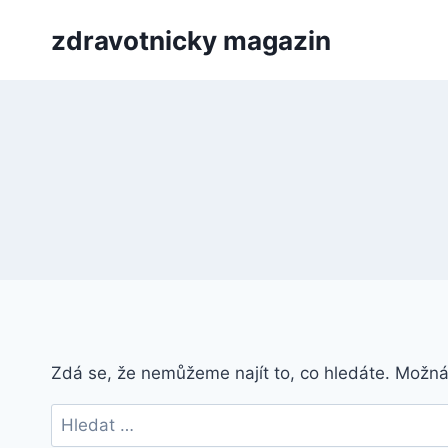
Přeskočit
zdravotnicky magazin
na
obsah
Zdá se, že nemůžeme najít to, co hledáte. Možn
Vyhledávání