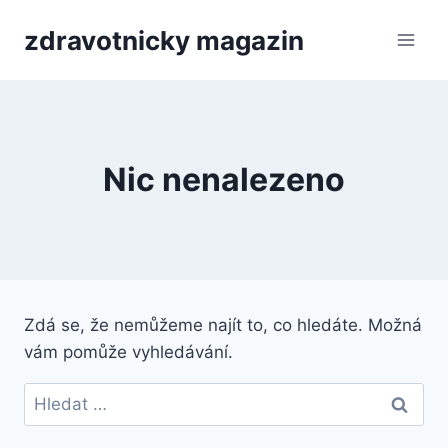
Přeskočit
zdravotnicky magazin
na
obsah
Nic nenalezeno
Zdá se, že nemůžeme najít to, co hledáte. Možná
vám pomůže vyhledávání.
Vyhledávání