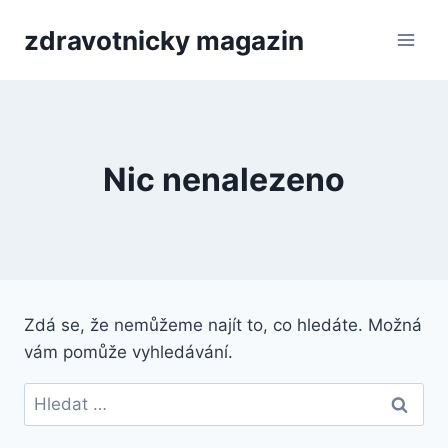
Přeskočit
zdravotnicky magazin
na
obsah
Nic nenalezeno
Zdá se, že nemůžeme najít to, co hledáte. Možná
vám pomůže vyhledávání.
Vyhledávání