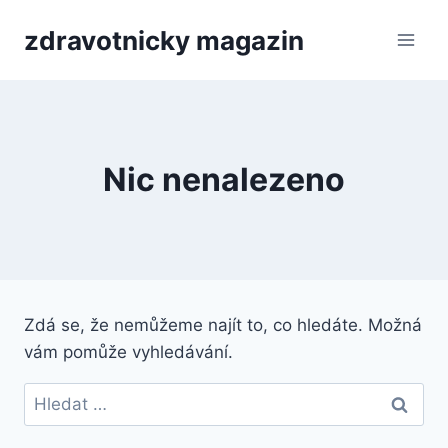
Přeskočit
zdravotnicky magazin
na
obsah
Nic nenalezeno
Zdá se, že nemůžeme najít to, co hledáte. Možná
vám pomůže vyhledávání.
Vyhledávání