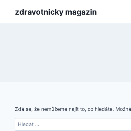
Přeskočit
zdravotnicky magazin
na
obsah
Zdá se, že nemůžeme najít to, co hledáte. Možn
Vyhledávání