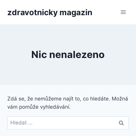
Přeskočit
zdravotnicky magazin
na
obsah
Nic nenalezeno
Zdá se, že nemůžeme najít to, co hledáte. Možná
vám pomůže vyhledávání.
Vyhledávání