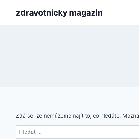
Přeskočit
zdravotnicky magazin
na
obsah
Zdá se, že nemůžeme najít to, co hledáte. Možn
Vyhledávání