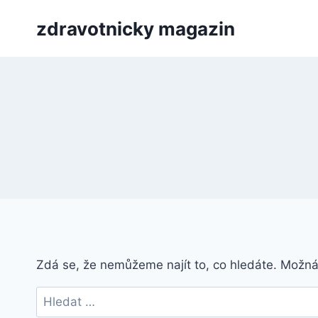
Přeskočit
zdravotnicky magazin
na
obsah
Zdá se, že nemůžeme najít to, co hledáte. Možn
Vyhledávání