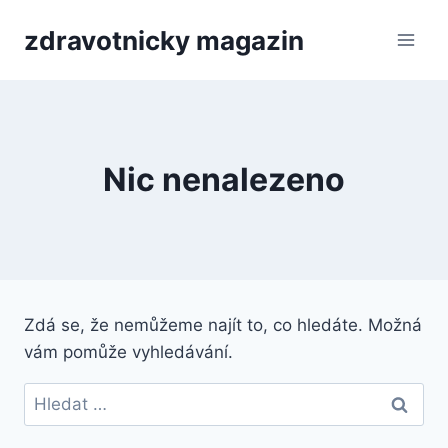
Přeskočit
zdravotnicky magazin
na
obsah
Nic nenalezeno
Zdá se, že nemůžeme najít to, co hledáte. Možná
vám pomůže vyhledávání.
Vyhledávání