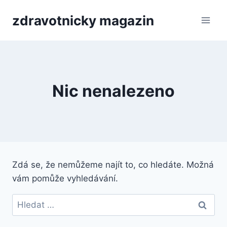
Přeskočit
zdravotnicky magazin
na
obsah
Nic nenalezeno
Zdá se, že nemůžeme najít to, co hledáte. Možná
vám pomůže vyhledávání.
Vyhledávání