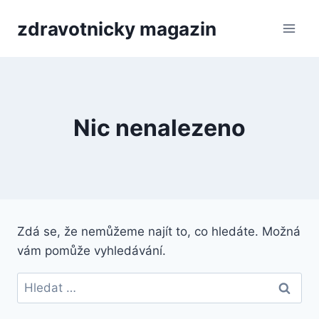
Přeskočit
zdravotnicky magazin
na
obsah
Nic nenalezeno
Zdá se, že nemůžeme najít to, co hledáte. Možná
vám pomůže vyhledávání.
Vyhledávání