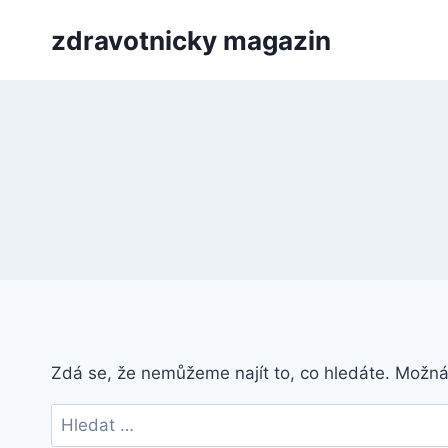
Přeskočit
zdravotnicky magazin
na
obsah
Zdá se, že nemůžeme najít to, co hledáte. Možn
Vyhledávání