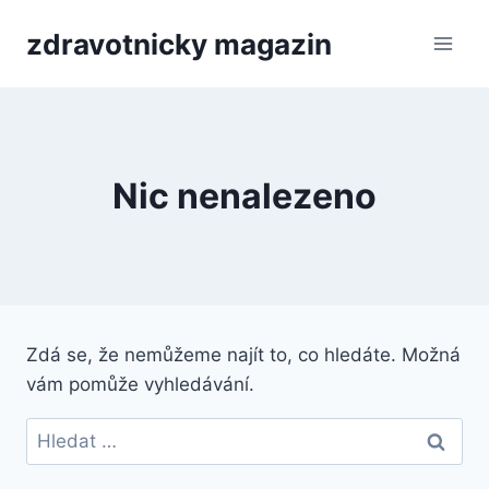
Přeskočit
zdravotnicky magazin
na
obsah
Nic nenalezeno
Zdá se, že nemůžeme najít to, co hledáte. Možná
vám pomůže vyhledávání.
Vyhledávání