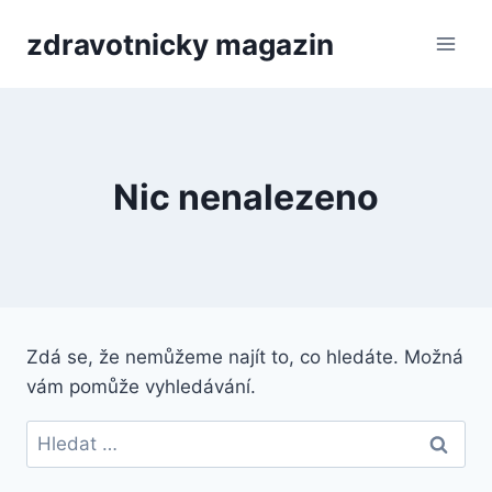
Přeskočit
zdravotnicky magazin
na
obsah
Nic nenalezeno
Zdá se, že nemůžeme najít to, co hledáte. Možná
vám pomůže vyhledávání.
Vyhledávání