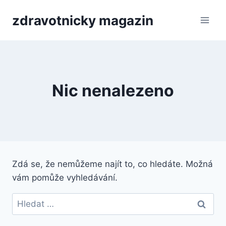
Přeskočit
zdravotnicky magazin
na
obsah
Nic nenalezeno
Zdá se, že nemůžeme najít to, co hledáte. Možná
vám pomůže vyhledávání.
Vyhledávání