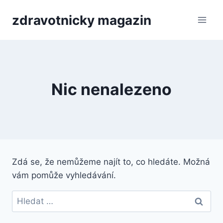
Přeskočit
zdravotnicky magazin
na
obsah
Nic nenalezeno
Zdá se, že nemůžeme najít to, co hledáte. Možná
vám pomůže vyhledávání.
Vyhledávání