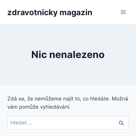
Přeskočit
zdravotnicky magazin
na
obsah
Nic nenalezeno
Zdá se, že nemůžeme najít to, co hledáte. Možná
vám pomůže vyhledávání.
Vyhledávání