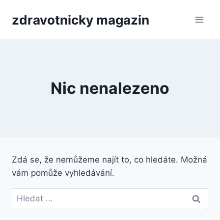
Přeskočit
zdravotnicky magazin
na
obsah
Nic nenalezeno
Zdá se, že nemůžeme najít to, co hledáte. Možná
vám pomůže vyhledávání.
Vyhledávání