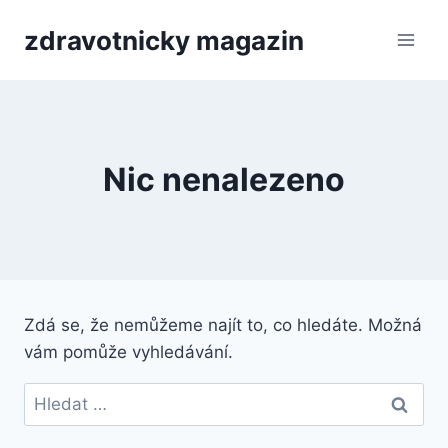
Přeskočit
zdravotnicky magazin
na
obsah
Nic nenalezeno
Zdá se, že nemůžeme najít to, co hledáte. Možná
vám pomůže vyhledávání.
Vyhledávání