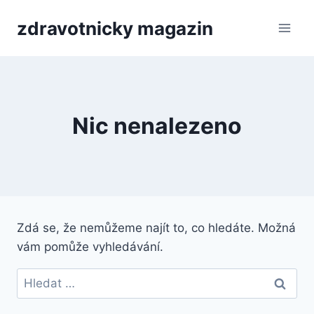
Přeskočit
zdravotnicky magazin
na
obsah
Nic nenalezeno
Zdá se, že nemůžeme najít to, co hledáte. Možná
vám pomůže vyhledávání.
Vyhledávání