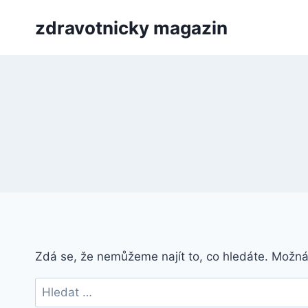
Přeskočit
zdravotnicky magazin
na
obsah
Zdá se, že nemůžeme najít to, co hledáte. Možn
Vyhledávání