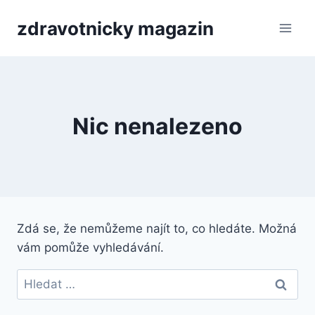
Přeskočit
zdravotnicky magazin
na
obsah
Nic nenalezeno
Zdá se, že nemůžeme najít to, co hledáte. Možná
vám pomůže vyhledávání.
Vyhledávání