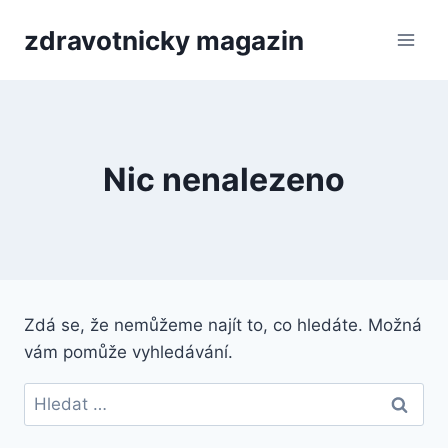
Přeskočit
zdravotnicky magazin
na
obsah
Nic nenalezeno
Zdá se, že nemůžeme najít to, co hledáte. Možná
vám pomůže vyhledávání.
Vyhledávání